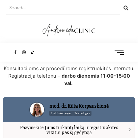
Konsultacijoms ar procedūroms registruokitės internetu.
Registracija telefonu –
darbo dienomis 11:00-15:00
val.
med. dr. Rūta Kerpauskienė
Endokrinologas
Trichologas
Pažymėkite Jums tinkantį laiką ir registruokitės
vizitui pas šį gydytoją