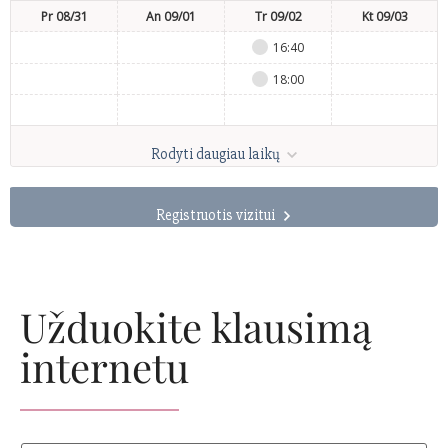
Pr 08/31
An 09/01
Tr 09/02
Kt 09/03
16:40
18:00
Rodyti daugiau laikų
Registruotis vizitui
Užduokite klausimą
internetu